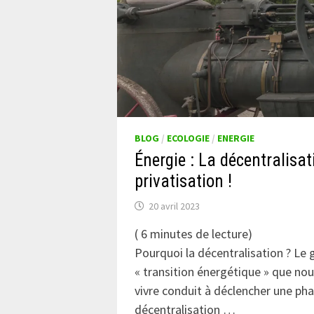
BLOG
/
ECOLOGIE
/
ENERGIE
Énergie : La décentralisat
privatisation !
20 avril 2023
(
6
minutes de lecture)
Pourquoi la décentralisation ? L
« transition énergétique » que no
vivre conduit à déclencher une ph
décentralisation …