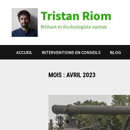
Passer
Tristan Riom
au
contenu
Militant et élu écologiste nantais
ACCUEIL
INTERVENTIONS EN CONSEILS
BLOG
MOIS :
AVRIL 2023