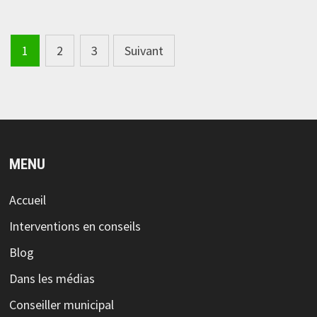
Navigation
1
2
3
Suivant
des
articles
MENU
Accueil
Interventions en conseils
Blog
Dans les médias
Conseiller municipal