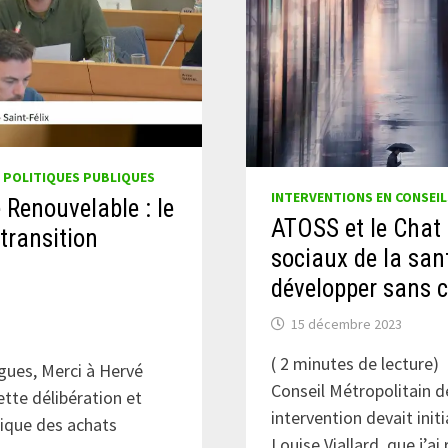
/
POLITIQUES PUBLIQUES
INTERVENTIONS EN CONSEIL
 Renouvelable : le
ATOSS et le Chat
 transition
sociaux de la sant
développer sans c
15 décembre 2023
(
2
minutes de lecture)
gues, Merci à Hervé
Conseil Métropolitain 
ette délibération et
intervention devait init
lique des achats
Louise Viallard, que j’ai