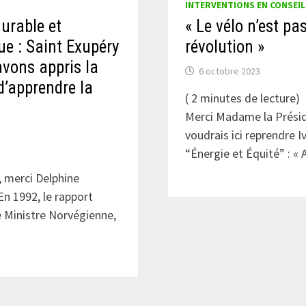
INTERVENTIONS EN CONSEIL
urable et
« Le vélo n’est pa
e : Saint Exupéry
révolution »
avons appris la
6 octobre 2023
 d’apprendre la
(
2
minutes de lecture)
Merci Madame la Présid
voudrais ici reprendre Iv
“Énergie et Équité” : « 
 merci Delphine
n 1992, le rapport
 Ministre Norvégienne,