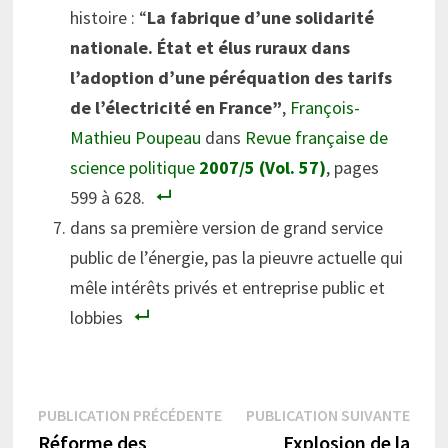
histoire : “
La fabrique d’une solidarité
nationale. État et élus ruraux dans
l’adoption d’une péréquation des tarifs
de l’électricité en France”
,
François-
Mathieu Poupeau
dans
Revue française de
science politique
2007/5 (Vol. 57)
, pages
599 à 628.
dans sa première version de grand service
public de l’énergie, pas la pieuvre actuelle qui
mêle intérêts privés et entreprise public et
lobbies
Navigation
Publication
Publi
PUBLICATION PRÉCÉDENTE
PUBLICATION SUIVANTE
précédente :
suiva
Réforme des
Explosion de la