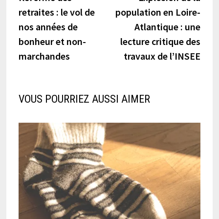
de
retraites : le vol de
population en Loire-
l’article
nos années de
Atlantique : une
bonheur et non-
lecture critique des
marchandes
travaux de l’INSEE
VOUS POURRIEZ AUSSI AIMER