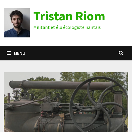
Passer
Tristan Riom
au
contenu
Militant et élu écologiste nantais
MENU