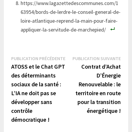
https://www.lagazettedescommunes.com/1
63954/bords-de-lerdre-le-conseil-general-de-
loire-atlantique-reprend-la-main-pour-faire-
appliquer-la-servitude-de-marchepied/
Navigation
Publication
Publi
PUBLICATION PRÉCÉDENTE
PUBLICATION SUIVANTE
précédente :
suiva
ATOSS et le Chat GPT
Contrat d’Achat
de
des déterminants
D’Énergie
l’article
sociaux de la santé :
Renouvelable : le
L’IA ne doit pas se
territoire en route
développer sans
pour la transition
contrôle
énergétique !
démocratique !